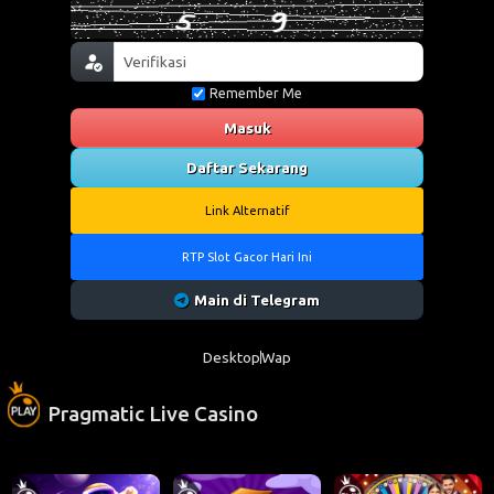
Remember Me
Masuk
Daftar Sekarang
Link Alternatif
RTP Slot Gacor Hari Ini
Main di Telegram
Desktop
Wap
Pragmatic Live Casino