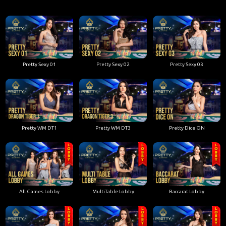
Pretty Sexy 01
Pretty Sexy 02
Pretty Sexy 03
Pretty WM DT1
Pretty WM DT3
Pretty Dice ON
All Games Lobby
MultiTable Lobby
Baccarat Lobby