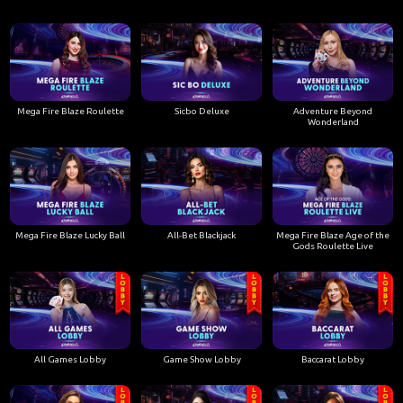
Mega Fire Blaze Roulette
Sicbo Deluxe
Adventure Beyond
Wonderland
Mega Fire Blaze Lucky Ball
All-Bet Blackjack
Mega Fire Blaze Age of the
Gods Roulette Live
All Games Lobby
Game Show Lobby
Baccarat Lobby