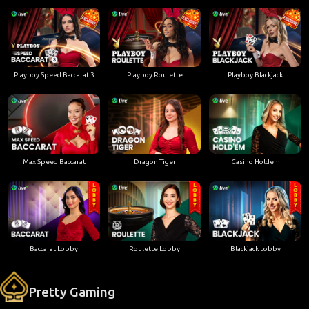
Playboy Speed Baccarat 3
Playboy Roulette
Playboy Blackjack
Max Speed Baccarat
Dragon Tiger
Casino Holdem
Baccarat Lobby
Roulette Lobby
Blackjack Lobby
Pretty Gaming