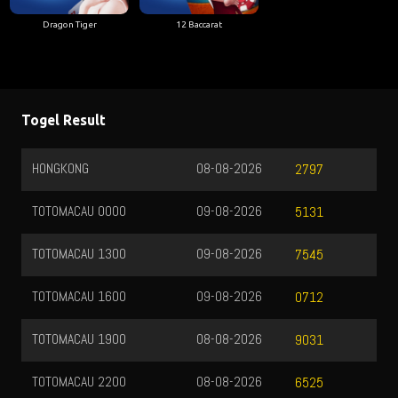
Dragon Tiger
12 Baccarat
Togel Result
HONGKONG
08-08-2026
2797
TOTOMACAU 0000
09-08-2026
5131
TOTOMACAU 1300
09-08-2026
7545
TOTOMACAU 1600
09-08-2026
0712
TOTOMACAU 1900
08-08-2026
9031
TOTOMACAU 2200
08-08-2026
6525