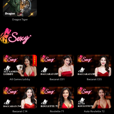
Dragon Tiger
All Games Lobby
Baccarat C01
Baccarat C05
Baccarat C14
Roulette 71
Auto Roulette 72