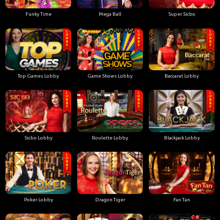
Funky Time
Mega Ball
Super Sicbo
Top Games Lobby
Game Shows Lobby
Baccarat Lobby
Sicbo Lobby
Roulette Lobby
Blackjack Lobby
Poker Lobby
Dragon Tiger
Fan Tan