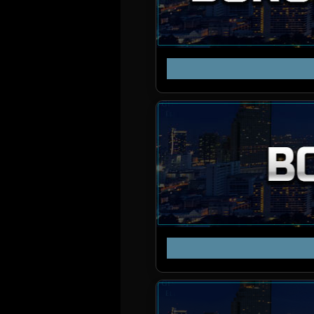
-Lose 10,000,000 keatas (Cashb
3. Minimal kekalahan dalam 1 bul
4. Bonus Cashback akan dibagika
BONUS NEW M
5. Periode perhitungan cashback
6. Bonus Cashback dapat di with
1. BONUS NEW MEMBER 10%.
2. Maksimal bonus 500rb.
3. Bonus hanya untuk deposit pe
4. Syarat Turn Over 3x.
5. Bonus bisa langsung di claim 
6. Tidak berlaku untuk pemain i
BONUS HARIA
1. Bonus Dapat Di Claim 1x Sehar