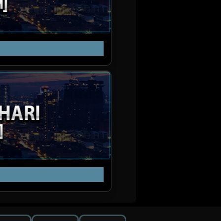
HIO).