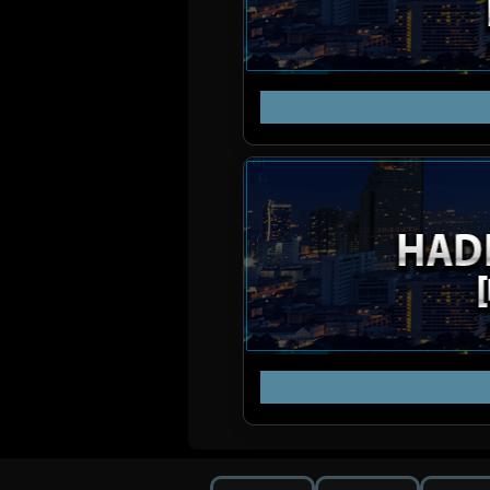
4. Syarat Turn Over 5x.
5. Tidak Boleh 1 IP.
6. Tidak berlaku deposit pulsa.
BONUS HIBURA
7. Batas claim max 1 bulan, dari
8. Bonus bisa di claim ke custo
1. "WAJIB" Melakukan Minimal T
2. Hadiah Prize2 dan 3 Tidak B
3. Hadiah Prize 2 (4D=150rb).
4. Hadiah Prize 3 (4D=100rb).
5. Batas Waktu Claim Hadiah 1x2
6. Tidak berlaku invest & pemai
BONUS HIBURA
7. Hadiah Prize 2 dan Prize 3 "
1. "WAJIB" Melakukan Minimal T