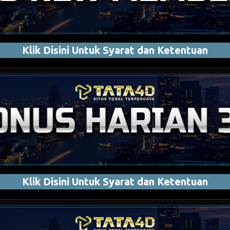
ack 5%).
an adalah 500,000 rupiah ( slot ).
n setiap tanggal 1 awal bulan pukul 19:00 WIB.
Klik Disini Untuk Syarat dan Ketentuan
EMBER 10%
 adalah setiap 1 bulan.
draw tanpa syarat apapun.
rtama dan by Claim.
di deposit pertama.
nvest & hunter bonus.
Klik Disini Untuk Syarat dan Ketentuan
N 3%
i Di Deposit Pertama Setelah Pergantian Hari.