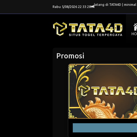
Selamat datang di TATA4D | minimal deposit hanya
Rabu 5/08/2026 22:33:30
HO
Promosi