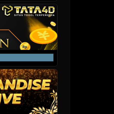
app OFFICIAL yang tertera di
 dalam perhitungan
=700rb x 5%) .
MINGGU).
k dalam perhitungan