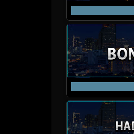
BONUS REFER
1. Wajib Menjadi Member ID di 
2. Setelah Anda Bisa Login dan
mendapatkan link seperti https:
3. Sebarkan link Referral Anda k
4. Bonus Akan langsung Masuk 
BONUS MEMBE
1. Ajak teman bermain minimal de
2. Ajak teman bermain minimal d
3. Harus terdaftar sebagai referr