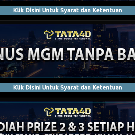
Klik Disini Untuk Syarat dan Ketentuan
AL TANPA BATAS
TATA4D.
 Tekan Menu Home Sebelah Kanan Menu Togel dan Klik Menu Referral Di 
//tata4d.com/?ref=tata4d.
e Forum, Multimedia Sosial (Facebook, Instagram, dll), Website, Email, 
Ke Akun Anda Ketika Teman/Downline Anda Melakukan Taruhan.
Klik Disini Untuk Syarat dan Ketentuan
R GET MEMBER
posit 50rb, dapat 10rb.
eposit 100rb, dapat 20rb.
al anda.