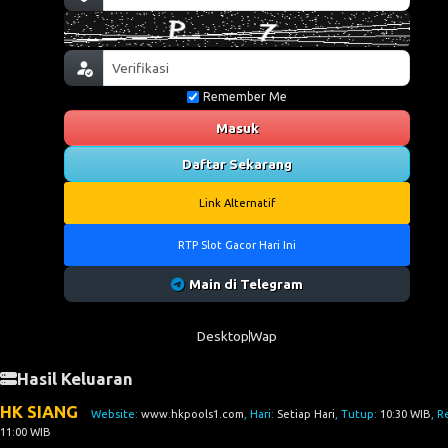
Remember Me
Masuk
Daftar Sekarang
Link Alternatif
RTP Slot Gacor Hari Ini
Main di Telegram
Desktop
Wap
Hasil Keluaran
HK SIANG
Website:
www.hkpools1.com
, Hari:
Setiap Hari
, Tutup:
10:30 WIB
, R
11:00 WIB