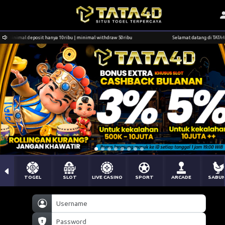
minimal deposit hanya 10ribu | minimal withdraw 50ribu
Selamat datang di TATA4D | 
TOGEL
SLOT
LIVE CASINO
SPORT
ARCADE
SABU