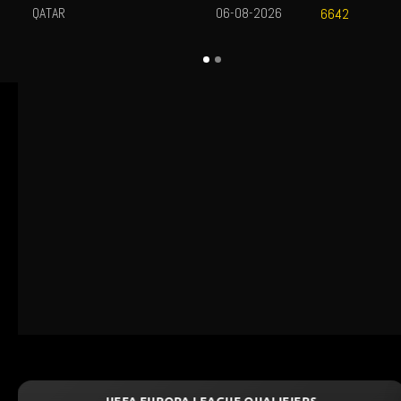
QATAR
06-08-2026
6642