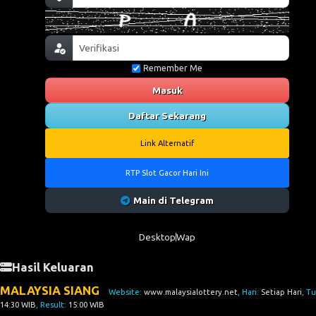
Remember Me
Masuk
Daftar Sekarang
Link Alternatif
RTP Slot Gacor Hari Ini
Main di Telegram
Desktop
Wap
Hasil Keluaran
MALAYSIA SIANG
Website:
www.malaysialottery.net
, Hari:
Setiap Hari
, T
14:30 WIB
, Result:
15:00 WIB