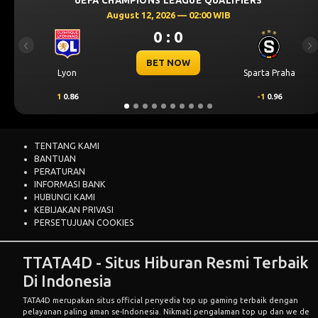
HAMPIONS LEAGUE QUALIFIERS
UEFA CH
August 12, 2026 — 02:00 WIB
Aug
0 : 0
Previous
Ne
BET NOW
Sparta Praha
SK Sturm Graz
-1
0.96
-0.5
0.95
TENTANG KAMI
BANTUAN
PERATURAN
INFORMASI BANK
HUBUNGI KAMI
KEBIJAKAN PRIVASI
PERSETUJUAN COOKIES
TTATA4D - Situs Hiburan Resmi Terbaik
Di Indonesia
TATA4D
merupakan situs official penyedia top up gaming terbaik dengan
pelayanan paling aman se-Indonesia. Nikmati pengalaman top up dan we de